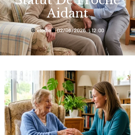
Statut De Proche
Aidant
elodie
02/06/2026
12:00