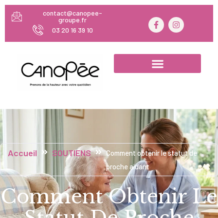
contact@canopee-
groupe.fr
03 20 16 39 10
Accueil
SOUTIENS
Comment obtenir le statut de
proche aidant
Comment Obtenir Le