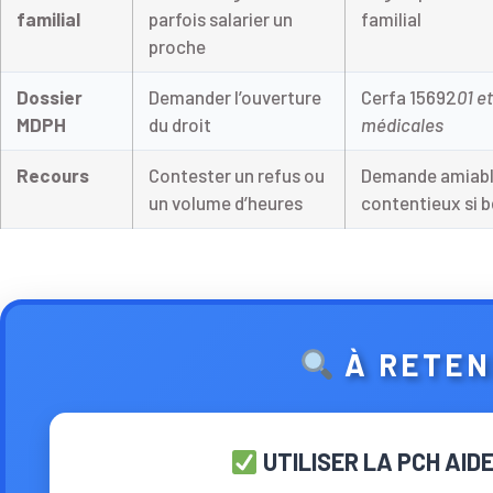
familial
parfois salarier un
familial
proche
Dossier
Demander l’ouverture
Cerfa 15692
01 e
MDPH
du droit
médicales
Recours
Contester un refus ou
Demande amiabl
un volume d’heures
contentieux si 
À RETEN
UTILISER LA PCH AID