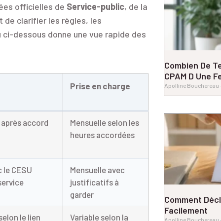
nées officielles de
Service-public
, de la
 clarifier les règles, les
eau ci-dessous donne une vue rapide des
Combien De T
CPAM D Une Fe
Prise en charge
Apolline Bouchereau
e après accord
Mensuelle selon les
heures accordées
c le CESU
Mensuelle avec
service
justificatifs à
garder
Comment Décl
Facilement
elon le lien
Variable selon la
Apolline Bouchereau