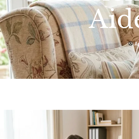
Aid
A