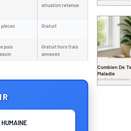
situation retenue
t pièces
Gratuit
e puis
Gratuit hors frais
besoin
annexes
Combien De T
Maladie
Apolline Bouchereau
IR
E HUMAINE