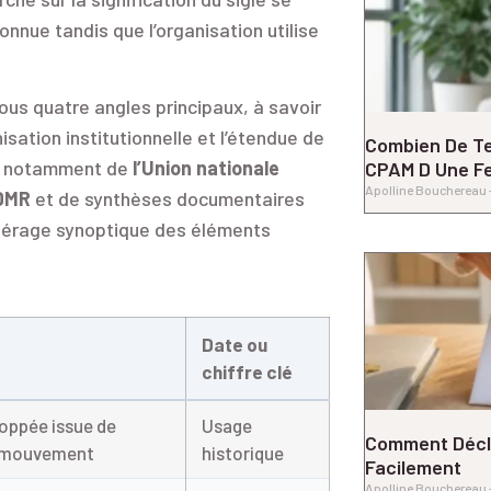
nnue tandis que l’organisation utilise
ous quatre angles principaux, à savoir
isation institutionnelle et l’étendue de
Combien De T
nt notamment de
l’Union nationale
CPAM D Une Fe
Apolline Bouchereau
ADMR
et de synthèses documentaires
epérage synoptique des éléments
Date ou
chiffre clé
oppée issue de
Usage
Comment Décl
du mouvement
historique
Facilement
Apolline Bouchereau