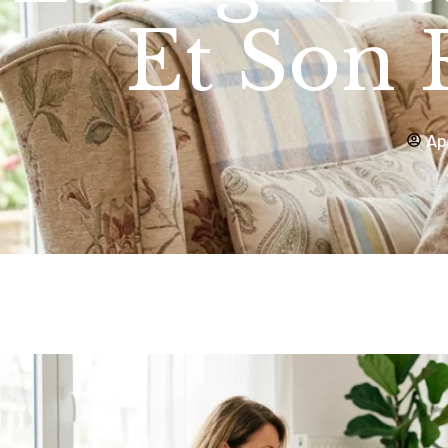
Et Son 
Ap