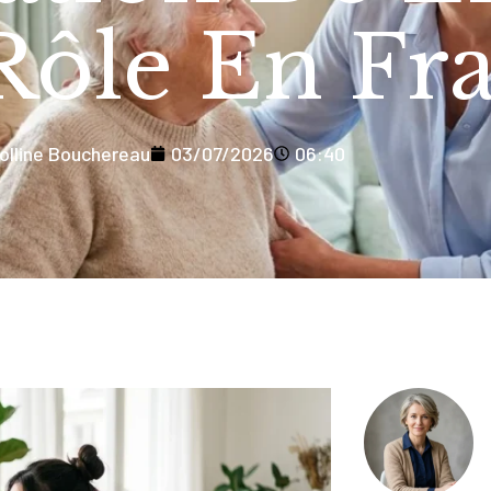
Rôle En Fr
olline Bouchereau
03/07/2026
06:40