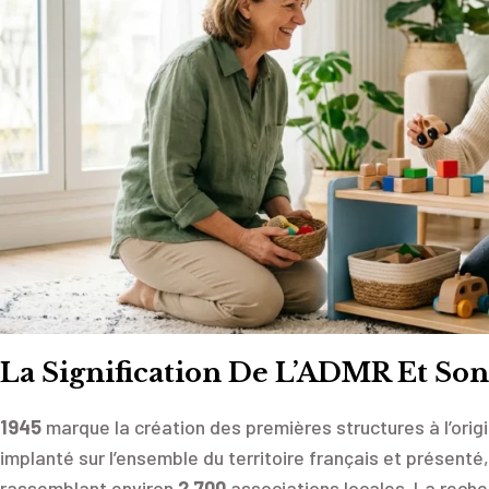
La Signification De L’ADMR Et Son
1945
marque la création des premières structures à l’orig
implanté sur l’ensemble du territoire français et présent
rassemblant environ
2 700
associations locales. La recher