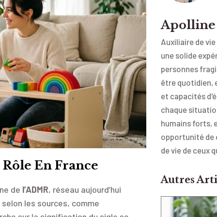
Apollin
Auxiliaire de vi
une solide exp
personnes fragil
être quotidien,
et capacités d'
chaque situation
humains forts, 
opportunité de 
de vie de ceux 
 Rôle En France
Autres Arti
ine de
l’ADMR
, réseau aujourd’hui
é, selon les sources, comme
che sur la signification du sigle se