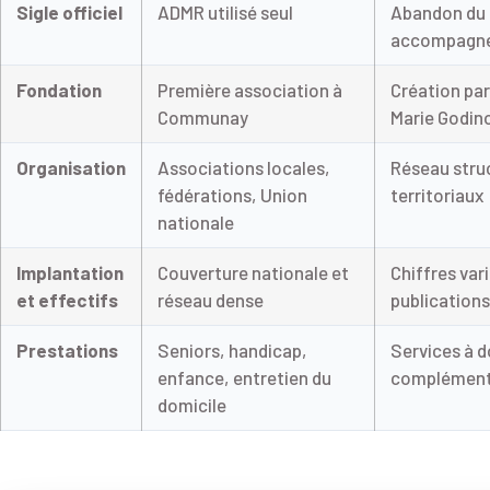
Sigle officiel
ADMR utilisé seul
Abandon du 
accompagner
Fondation
Première association à
Création par
Communay
Marie Godin
Organisation
Associations locales,
Réseau stru
fédérations, Union
territoriaux
nationale
Implantation
Couverture nationale et
Chiffres vari
et effectifs
réseau dense
publications
Prestations
Seniors, handicap,
Services à d
enfance, entretien du
complément
domicile