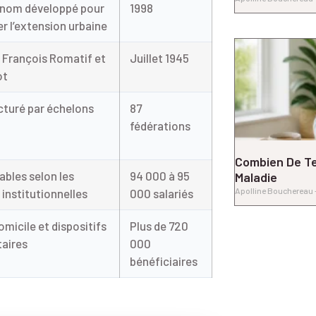
nom développé pour
1998
 l’extension urbaine
 François Romatif et
Juillet 1945
ot
cturé par échelons
87
fédérations
Combien De T
ables selon les
94 000 à 95
Maladie
Apolline Bouchereau
 institutionnelles
000 salariés
omicile et dispositifs
Plus de 720
aires
000
bénéficiaires