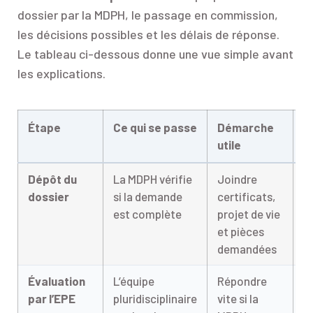
dossier par la MDPH, le passage en commission,
les décisions possibles et les délais de réponse.
Le tableau ci-dessous donne une vue simple avant
les explications.
Étape
Ce qui se passe
Démarche
R
utile
p
Dépôt du
La MDPH vérifie
Joindre
U
dossier
si la demande
certificats,
i
est complète
projet de vie
r
et pièces
s
demandées
dé
Évaluation
L’équipe
Répondre
C
par l’EPE
pluridisciplinaire
vite si la
é