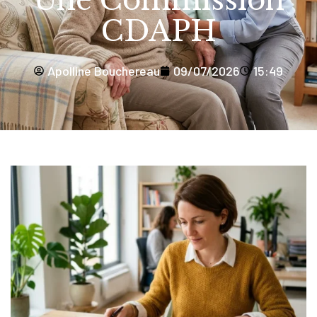
Une Commission
CDAPH
Apolline Bouchereau
09/07/2026
15:49