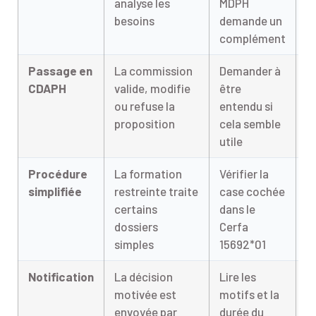
analyse les
MDPH
p
besoins
demande un
p
complément
à
Passage en
La commission
Demander à
R
CDAPH
valide, modifie
être
e
ou refuse la
entendu si
à 
proposition
cela semble
m
utile
Procédure
La formation
Vérifier la
P
simplifiée
restreinte traite
case cochée
d
certains
dans le
d
dossiers
Cerfa
p
simples
15692*01
Notification
La décision
Lire les
D
motivée est
motifs et la
m
envoyée par
durée du
n