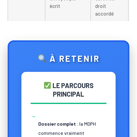
écrit
droit
t
accordé
4
À RETENIR
LE PARCOURS
PRINCIPAL
→
Dossier complet
: la MDPH
commence vraiment