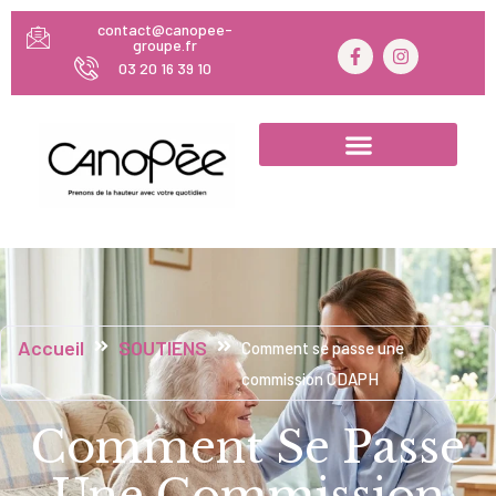
contact@canopee-
groupe.fr
03 20 16 39 10
Accueil
SOUTIENS
Comment se passe une
commission CDAPH
Comment Se Passe